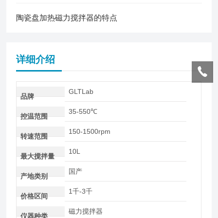
陶瓷盘加热磁力搅拌器的特点
详细介绍
GLTLab
品牌
35-550℃
控温范围
150-1500rpm
转速范围
10L
最大搅拌量
国产
产地类别
1千-3千
价格区间
磁力搅拌器
仪器种类