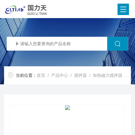
当前位置：
首页
/
产品中心
/
搅拌器
/
加热磁力搅拌器
/ SHC-1陶瓷面加热磁力搅拌器550°