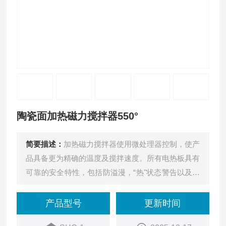
陶瓷面加热磁力搅拌器550°
简要描述：
加热磁力搅拌器使用微处理器控制，使产
品具备更为精确的温度及搅拌速度。所有电热板具有
可靠的安全特性，包括防溢漫，“热"状态警告以及过
热电路中断。强力的电机、磁体及调节装置使搅拌过
程均匀，并防止搅拌棒在溶液中混动。所有产品均为
产品型号
更新时间
陶瓷面板，耐化学及酸性腐蚀。