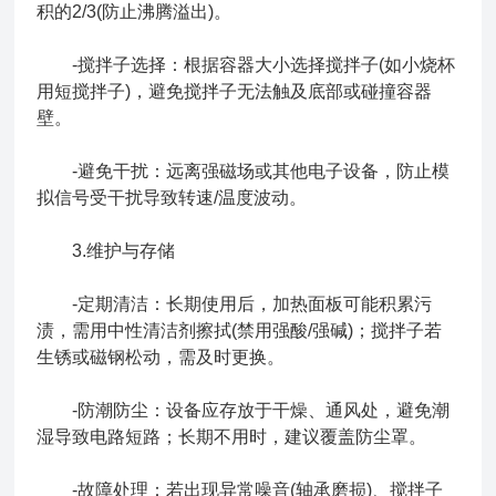
积的2/3(防止沸腾溢出)。
-搅拌子选择：根据容器大小选择搅拌子(如小烧杯
用短搅拌子)，避免搅拌子无法触及底部或碰撞容器
壁。
-避免干扰：远离强磁场或其他电子设备，防止模
拟信号受干扰导致转速/温度波动。
3.维护与存储
-定期清洁：长期使用后，加热面板可能积累污
渍，需用中性清洁剂擦拭(禁用强酸/强碱)；搅拌子若
生锈或磁钢松动，需及时更换。
-防潮防尘：设备应存放于干燥、通风处，避免潮
湿导致电路短路；长期不用时，建议覆盖防尘罩。
-故障处理：若出现异常噪音(轴承磨损)、搅拌子