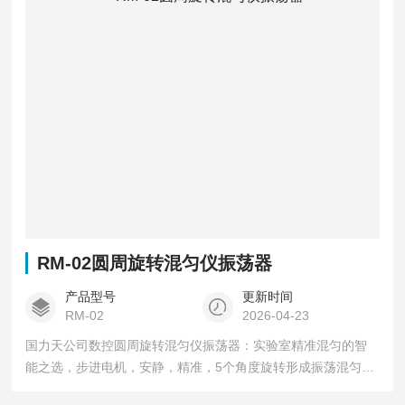
3PRO型号旋转混合器可同时运转3个圆盘夹具，最多可同时旋
转36个50毫升离心管。
RM-02圆周旋转混匀仪振荡器
产品型号
更新时间
RM-02
2026-04-23
国力天公司数控圆周旋转混匀仪振荡器：实验室精准混匀的智
能之选，步进电机，安静，精准，5个角度旋转形成振荡混匀效
果，5个旋转角度为120°，180°，240°，300°，360°。 圆周旋