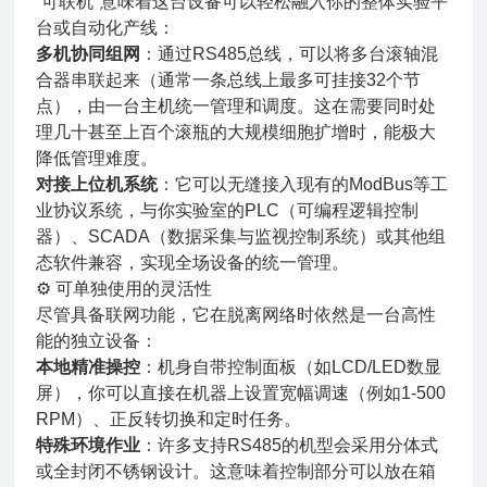
“可联机"意味着这台设备可以轻松融入你的整体实验平
台或自动化产线：
多机协同组网
：通过RS485总线，可以将多台滚轴混
合器串联起来（通常一条总线上最多可挂接32个节
点），由一台主机统一管理和调度。这在需要同时处
理几十甚至上百个滚瓶的大规模细胞扩增时，能极大
降低管理难度。
对接上位机系统
：它可以无缝接入现有的ModBus等工
业协议系统，与你实验室的PLC（可编程逻辑控制
器）、SCADA（数据采集与监视控制系统）或其他组
态软件兼容，实现全场设备的统一管理。
⚙️ 可单独使用的灵活性
尽管具备联网功能，它在脱离网络时依然是一台高性
能的独立设备：
本地精准操控
：机身自带控制面板（如LCD/LED数显
屏），你可以直接在机器上设置宽幅调速（例如1-500
RPM）、正反转切换和定时任务。
特殊环境作业
：许多支持RS485的机型会采用分体式
或全封闭不锈钢设计。这意味着控制部分可以放在箱