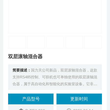
双层滚轴混合器
简要描述：
国力天公司新品，双层滚轴混合器，这款
支持RS485控制、可联机也可单独使用的双层滚轴混
合器，属于高自动化和智能化的实验室设备。它非常
适合需要精确控制、远程监控以及大规模标准化生产
的场景。可满足低速细胞贴壁培养，高速细胞悬浮培
产品型号
更新时间
养，一般类磁物吸附及混匀等应用。