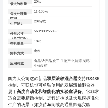
20kg
最大装料量
11-100kg
每次处理量
范围
20Kg/次
生产能力
560*300*550mm
外形尺寸
（长*宽*高）
18kg
整机重量
出料
卸料方式
食品/农产品,化工,生物产业,能源,制药/
应用领域
生物制药
国力天公司这款新品
双层滚轴混合器
支持RS485
控制、可联机也可单独使用的双层滚轴混合器，
属于
高度自动化和智能化的实验室设备
。它非常
适合需要精确控制、远程监控以及大规模标准化
生产的场景（如疫苗车间或高通量筛选实验