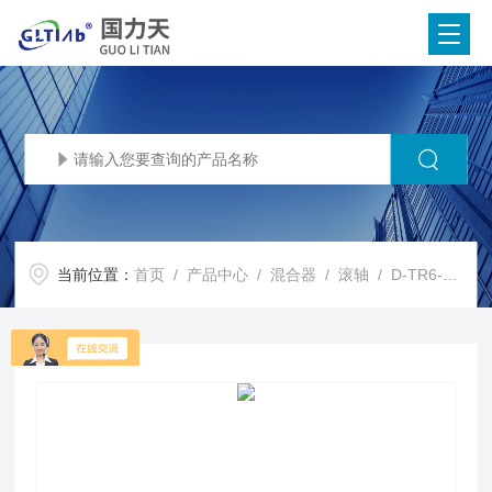
当前位置：
首页
/
产品中心
/
混合器
/
滚轴
/ D-TR6-300双层滚轴混合器