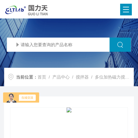
当前位置：
首页
/
产品中心
/
搅拌器
/
多位加热磁力搅拌器
/