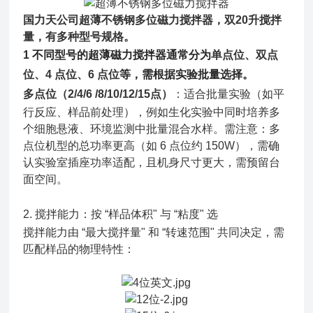
国力天公司
超薄不锈钢多位磁力搅拌器
，双20升搅拌
量，有多种型号规格。
1 不同型号的超薄磁力搅拌器通常分为
单点位、双点
位、4 点位、6 点位
等，
需根据实验批量选择。
多点位（2/4/6 /8/10/12/15点）
：适合批量实验（如平
行反应、样品前处理），例如生化实验中同时培养多
个细胞悬液、环境监测中批量混合水样。需注意：多
点位机型的总功率更高（如 6 点位约 150W），需确
认实验室插座功率适配，且机身尺寸更大，需预留台
面空间。
2. 搅拌能力：按 “样品体积" 与 “粘度" 选
搅拌能力由 “最大搅拌量" 和 “转速范围" 共同决定，需
匹配样品的物理特性：