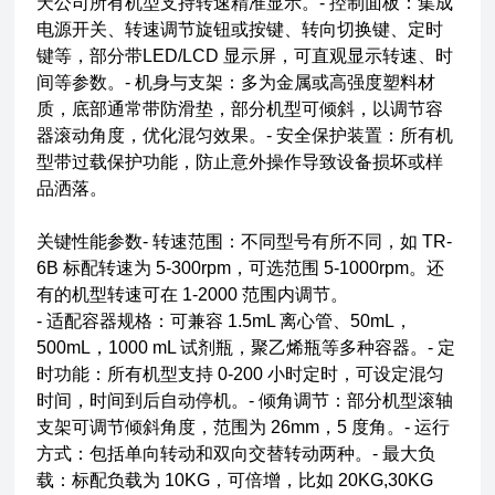
天公司所有机型支持转速精准显示。- 控制面板：集成
电源开关、转速调节旋钮或按键、转向切换键、定时
键等，部分带LED/LCD 显示屏，可直观显示转速、时
间等参数。- 机身与支架：多为金属或高强度塑料材
质，底部通常带防滑垫，部分机型可倾斜，以调节容
器滚动角度，优化混匀效果。- 安全保护装置：所有机
型带过载保护功能，防止意外操作导致设备损坏或样
品洒落。
关键性能参数- 转速范围：不同型号有所不同，如 TR-
6B 标配转速为 5-300rpm，可选范围 5-1000rpm。还
有的机型转速可在 1-2000 范围内调节。
- 适配容器规格：可兼容 1.5mL 离心管、50mL，
500mL，1000 mL 试剂瓶，聚乙烯瓶等多种容器。- 定
时功能：所有机型支持 0-200 小时定时，可设定混匀
时间，时间到后自动停机。- 倾角调节：部分机型滚轴
支架可调节倾斜角度，范围为 26mm，5 度角。- 运行
方式：包括单向转动和双向交替转动两种。- 最大负
载：标配负载为 10KG，可倍增，比如 20KG,30KG