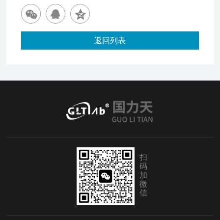
返回列表
扫
码
加
微
信